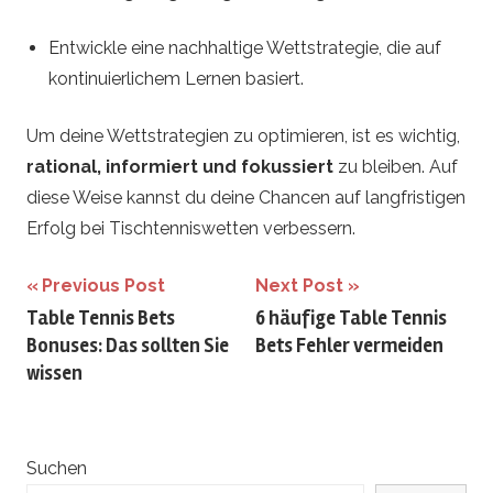
Entwickle eine nachhaltige Wettstrategie, die auf
kontinuierlichem Lernen basiert.
Um deine Wettstrategien zu optimieren, ist es wichtig,
rational, informiert und fokussiert
zu bleiben. Auf
diese Weise kannst du deine Chancen auf langfristigen
Erfolg bei Tischtenniswetten verbessern.
Beitrags-
Previous Post
Next Post
Table Tennis Bets
6 häufige Table Tennis
Navigation
Bonuses: Das sollten Sie
Bets Fehler vermeiden
wissen
Suchen