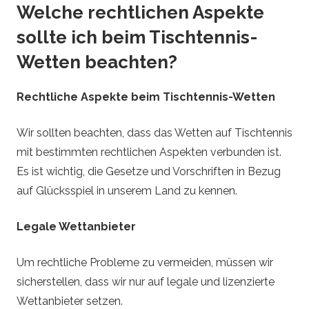
Welche rechtlichen Aspekte
sollte ich beim Tischtennis-
Wetten beachten?
Rechtliche Aspekte beim Tischtennis-Wetten
Wir sollten beachten, dass das Wetten auf Tischtennis
mit bestimmten rechtlichen Aspekten verbunden ist.
Es ist wichtig, die Gesetze und Vorschriften in Bezug
auf Glücksspiel in unserem Land zu kennen.
Legale Wettanbieter
Um rechtliche Probleme zu vermeiden, müssen wir
sicherstellen, dass wir nur auf legale und lizenzierte
Wettanbieter setzen.