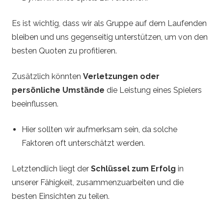
Es ist wichtig, dass wir als Gruppe auf dem Laufenden
bleiben und uns gegenseitig unterstützen, um von den
besten Quoten zu profitieren.
Zusätzlich könnten
Verletzungen oder
persönliche Umstände
die Leistung eines Spielers
beeinflussen.
Hier sollten wir aufmerksam sein, da solche
Faktoren oft unterschätzt werden.
Letztendlich liegt der
Schlüssel zum Erfolg
in
unserer Fähigkeit, zusammenzuarbeiten und die
besten Einsichten zu teilen.