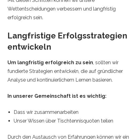
Mit diesen Schritten können wir unsere
Wettentscheidungen verbessern und langfristig
erfolgreich sein.
Langfristige Erfolgsstrategien
entwickeln
Um langfristig erfolgreich zu sein
, sollten wir
fundierte Strategien entwickeln, die auf gründlicher
Analyse und kontinuierlichem Lernen basieren.
In unserer Gemeinschaft ist es wichtig:
Dass wir zusammenarbeiten
Unser Wissen über Tischtennisquoten teilen
Durch den Austausch von Erfahrungen können wir ein