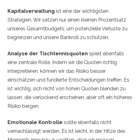
Kapitalverwaltung
ist eine der wichtigsten
Strategien. Wir setzen nur einen kleinen Prozentsatz
unseres Gesamtbudgets, um potenzielle Verluste zu
begrenzen und unsere Bankroll zu schützen.
Analyse der Tischtennisquoten
spielt ebenfalls
eine zentrale Rolle. Indem wir die Quoten richtig
interpretieren, können wir das Risiko besser
einschätzen und fundierte Entscheidungen treffen. Es
ist wichtig, sich nicht von hohen Quoten blenden zu
lassen, die verlockend erscheinen, aber oft ein höheres
Risiko bergen.
Emotionale Kontrolle
sollte ebenfalls nicht
vernachlässigt werden. Es ist leicht, in der Hitze des
Moments impulsiv zu wetten, aber wir müssen