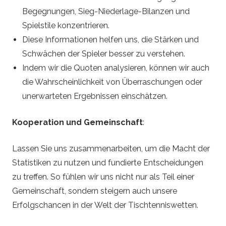
Begegnungen, Sieg-Niederlage-Bilanzen und
Spielstile konzentrieren.
Diese Informationen helfen uns, die Stärken und
Schwächen der Spieler besser zu verstehen.
Indem wir die Quoten analysieren, können wir auch
die Wahrscheinlichkeit von Überraschungen oder
unerwarteten Ergebnissen einschätzen.
Kooperation und Gemeinschaft
:
Lassen Sie uns zusammenarbeiten, um die Macht der
Statistiken zu nutzen und fundierte Entscheidungen
zu treffen. So fühlen wir uns nicht nur als Teil einer
Gemeinschaft, sondern steigern auch unsere
Erfolgschancen in der Welt der Tischtenniswetten.