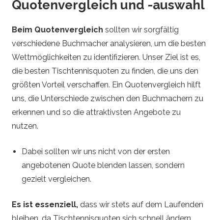
Quotenvergleich und -auswahl
Beim Quotenvergleich
sollten wir sorgfältig
verschiedene Buchmacher analysieren, um die besten
Wettmöglichkeiten zu identifizieren. Unser Ziel ist es,
die besten Tischtennisquoten zu finden, die uns den
größten Vorteil verschaffen. Ein Quotenvergleich hilft
uns, die Unterschiede zwischen den Buchmachern zu
erkennen und so die attraktivsten Angebote zu
nutzen.
Dabei sollten wir uns nicht von der ersten
angebotenen Quote blenden lassen, sondern
gezielt vergleichen.
Es ist essenziell,
dass wir stets auf dem Laufenden
bleiben, da Tischtennisquoten sich schnell ändern