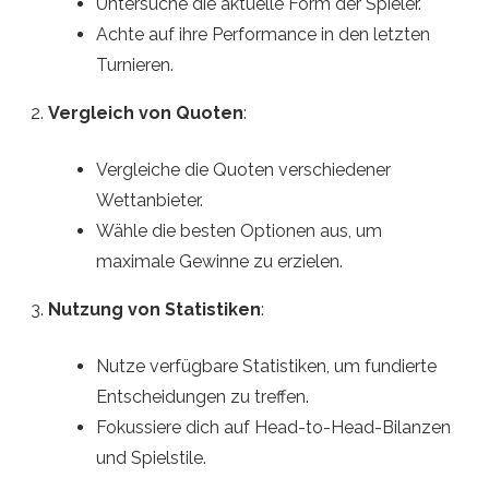
Untersuche die aktuelle Form der Spieler.
Achte auf ihre Performance in den letzten
Turnieren.
Vergleich von Quoten
:
Vergleiche die Quoten verschiedener
Wettanbieter.
Wähle die besten Optionen aus, um
maximale Gewinne zu erzielen.
Nutzung von Statistiken
:
Nutze verfügbare Statistiken, um fundierte
Entscheidungen zu treffen.
Fokussiere dich auf Head-to-Head-Bilanzen
und Spielstile.