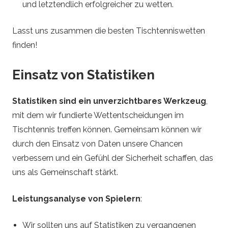
und letztendlich erfolgreicher zu wetten.
Lasst uns zusammen die besten Tischtenniswetten
finden!
Einsatz von Statistiken
Statistiken sind ein unverzichtbares Werkzeug
,
mit dem wir fundierte Wettentscheidungen im
Tischtennis treffen können. Gemeinsam können wir
durch den Einsatz von Daten unsere Chancen
verbessern und ein Gefühl der Sicherheit schaffen, das
uns als Gemeinschaft stärkt.
Leistungsanalyse von Spielern
:
Wir sollten uns auf Statistiken zu vergangenen