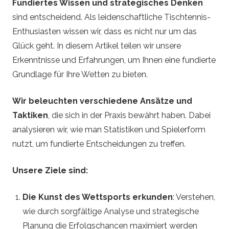
T
Fundiertes Wissen und strategisches Denken
sind entscheidend. Als leidenschaftliche Tischtennis-
a
Enthusiasten wissen wir, dass es nicht nur um das
Glück geht. In diesem Artikel teilen wir unsere
b
Erkenntnisse und Erfahrungen, um Ihnen eine fundierte
Grundlage für Ihre Wetten zu bieten.
l
Wir beleuchten verschiedene Ansätze und
e
Taktiken
, die sich in der Praxis bewährt haben. Dabei
T
analysieren wir, wie man Statistiken und Spielerform
nutzt, um fundierte Entscheidungen zu treffen.
e
Unsere Ziele sind:
n
Die Kunst des Wettsports erkunden
: Verstehen,
n
wie durch sorgfältige Analyse und strategische
Planung die Erfolgschancen maximiert werden