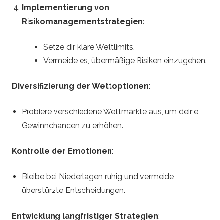
Implementierung von
Risikomanagementstrategien
:
Setze dir klare Wettlimits.
Vermeide es, übermäßige Risiken einzugehen.
Diversifizierung der Wettoptionen
:
Probiere verschiedene Wettmärkte aus, um deine
Gewinnchancen zu erhöhen.
Kontrolle der Emotionen
:
Bleibe bei Niederlagen ruhig und vermeide
überstürzte Entscheidungen.
Entwicklung langfristiger Strategien
: