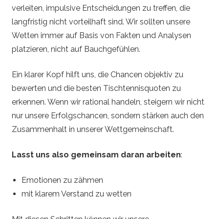
verleiten, impulsive Entscheidungen zu treffen, die
langfristig nicht vorteilhaft sind. Wir sollten unsere
Wetten immer auf Basis von Fakten und Analysen
platzieren, nicht auf Bauchgefühlen.
Ein klarer Kopf hilft uns, die Chancen objektiv zu
bewerten und die besten Tischtennisquoten zu
erkennen. Wenn wir rational handeln, steigern wir nicht
nur unsere Erfolgschancen, sondern stärken auch den
Zusammenhalt in unserer Wettgemeinschaft.
Lasst uns also gemeinsam daran arbeiten
:
Emotionen zu zähmen
mit klarem Verstand zu wetten