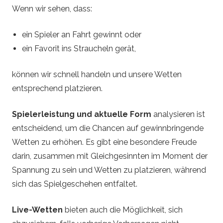
Wenn wir sehen, dass:
ein Spieler an Fahrt gewinnt oder
ein Favorit ins Straucheln gerät,
können wir schnell handeln und unsere Wetten
entsprechend platzieren.
Spielerleistung und aktuelle Form
analysieren ist
entscheidend, um die Chancen auf gewinnbringende
Wetten zu erhöhen. Es gibt eine besondere Freude
darin, zusammen mit Gleichgesinnten im Moment der
Spannung zu sein und Wetten zu platzieren, während
sich das Spielgeschehen entfaltet.
Live-Wetten
bieten auch die Möglichkeit, sich