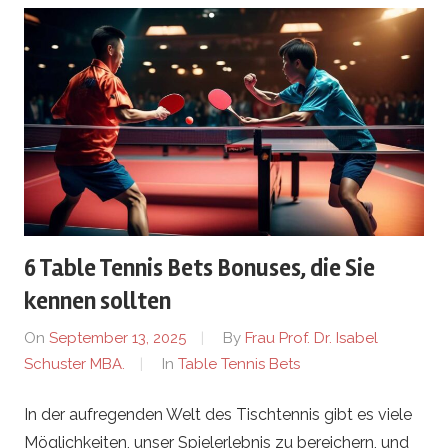
T
a
b
l
e
T
6 Table Tennis Bets Bonuses, die Sie
kennen sollten
e
On
September 13, 2025
By
Frau Prof. Dr. Isabel
n
Schuster MBA.
In
Table Tennis Bets
n
In der aufregenden Welt des Tischtennis gibt es viele
Möglichkeiten, unser Spielerlebnis zu bereichern, und