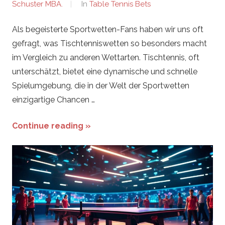
Schuster MBA.
In
Table Tennis Bets
Als begeisterte Sportwetten-Fans haben wir uns oft
gefragt, was Tischtenniswetten so besonders macht
im Vergleich zu anderen Wettarten. Tischtennis, oft
unterschätzt, bietet eine dynamische und schnelle
Spielumgebung, die in der Welt der Sportwetten
einzigartige Chancen …
Continue reading »