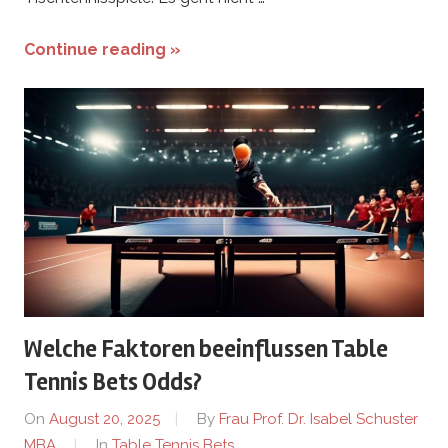
Continue reading »
Welche Faktoren beeinflussen Table
Tennis Bets Odds?
On
August 20, 2025
By
Frau Prof. Dr. Isabel Schuster
MBA.
In
Table Tennis Bets