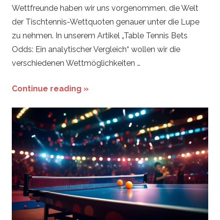
Wettfreunde haben wir uns vorgenommen, die Welt
der Tischtennis-Wettquoten genauer unter die Lupe
zu nehmen. In unserem Artikel „Table Tennis Bets
Odds: Ein analytischer Vergleich“ wollen wir die
verschiedenen Wettmöglichkeiten …
Continue reading »