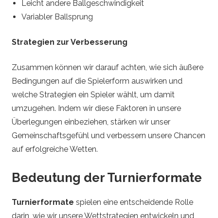
Leicht andere Ballgeschwindigkeit
Variabler Ballsprung
Strategien zur Verbesserung
Zusammen können wir darauf achten, wie sich äußere
Bedingungen auf die Spielerform auswirken und
welche Strategien ein Spieler wählt, um damit
umzugehen. Indem wir diese Faktoren in unsere
Überlegungen einbeziehen, stärken wir unser
Gemeinschaftsgefühl und verbessern unsere Chancen
auf erfolgreiche Wetten.
Bedeutung der Turnierformate
Turnierformate
spielen eine entscheidende Rolle
darin, wie wir unsere Wettstrategien entwickeln und