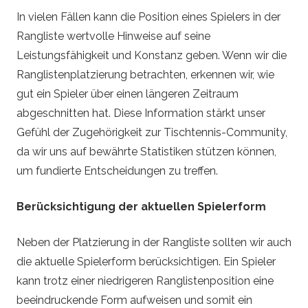
In vielen Fällen kann die Position eines Spielers in der
Rangliste wertvolle Hinweise auf seine
Leistungsfähigkeit und Konstanz geben. Wenn wir die
Ranglistenplatzierung betrachten, erkennen wir, wie
gut ein Spieler über einen längeren Zeitraum
abgeschnitten hat. Diese Information stärkt unser
Gefühl der Zugehörigkeit zur Tischtennis-Community,
da wir uns auf bewährte Statistiken stützen können,
um fundierte Entscheidungen zu treffen.
Berücksichtigung der aktuellen Spielerform
Neben der Platzierung in der Rangliste sollten wir auch
die aktuelle Spielerform berücksichtigen. Ein Spieler
kann trotz einer niedrigeren Ranglistenposition eine
beeindruckende Form aufweisen und somit ein