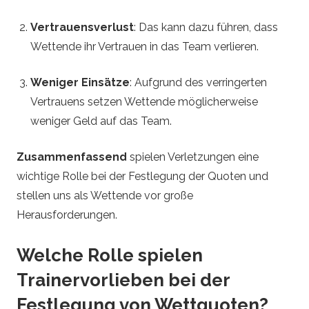
Vertrauensverlust
: Das kann dazu führen, dass
Wettende ihr Vertrauen in das Team verlieren.
Weniger Einsätze
: Aufgrund des verringerten
Vertrauens setzen Wettende möglicherweise
weniger Geld auf das Team.
Zusammenfassend
spielen Verletzungen eine
wichtige Rolle bei der Festlegung der Quoten und
stellen uns als Wettende vor große
Herausforderungen.
Welche Rolle spielen
Trainervorlieben bei der
Festlegung von Wettquoten?