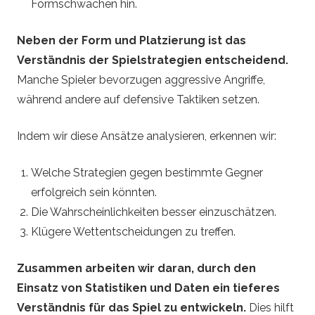
Formschwächen hin.
Neben der Form und Platzierung ist das
Verständnis der Spielstrategien entscheidend.
Manche Spieler bevorzugen aggressive Angriffe,
während andere auf defensive Taktiken setzen.
Indem wir diese Ansätze analysieren, erkennen wir:
Welche Strategien gegen bestimmte Gegner
erfolgreich sein könnten.
Die Wahrscheinlichkeiten besser einzuschätzen.
Klügere Wettentscheidungen zu treffen.
Zusammen arbeiten wir daran, durch den
Einsatz von Statistiken und Daten ein tieferes
Verständnis für das Spiel zu entwickeln.
Dies hilft