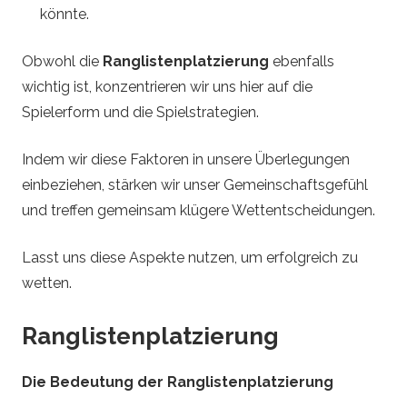
könnte.
Obwohl die
Ranglistenplatzierung
ebenfalls
wichtig ist, konzentrieren wir uns hier auf die
Spielerform und die Spielstrategien.
Indem wir diese Faktoren in unsere Überlegungen
einbeziehen, stärken wir unser Gemeinschaftsgefühl
und treffen gemeinsam klügere Wettentscheidungen.
Lasst uns diese Aspekte nutzen, um erfolgreich zu
wetten.
Ranglistenplatzierung
Die Bedeutung der Ranglistenplatzierung