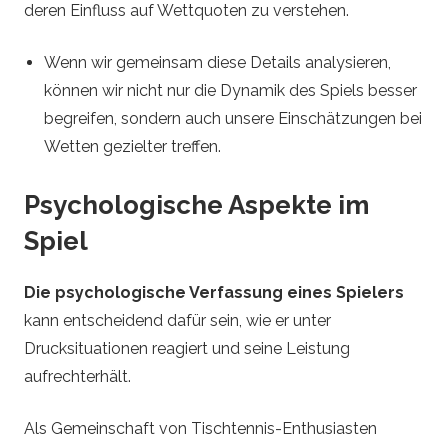
deren Einfluss auf Wettquoten zu verstehen.
Wenn wir gemeinsam diese Details analysieren,
können wir nicht nur die Dynamik des Spiels besser
begreifen, sondern auch unsere Einschätzungen bei
Wetten gezielter treffen.
Psychologische Aspekte im
Spiel
Die psychologische Verfassung eines Spielers
kann entscheidend dafür sein, wie er unter
Drucksituationen reagiert und seine Leistung
aufrechterhält.
Als Gemeinschaft von Tischtennis-Enthusiasten