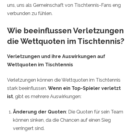
uns, uns als Gemeinschaft von Tischtennis-Fans eng
verbunden zu fühlen.
Wie beeinflussen Verletzungen
die Wettquoten im Tischtennis?
Verletzungen und ihre Auswirkungen auf
Wettquoten im Tischtennis
Verletzungen können die Wettquoten im Tischtennis
stark beeinflussen.
Wenn ein Top-Spieler verletzt
ist
, gibt es mehrere Auswirkungen:
Änderung der Quoten
: Die Quoten für sein Team
können sinken, da die Chancen auf einen Sieg
verringert sind.