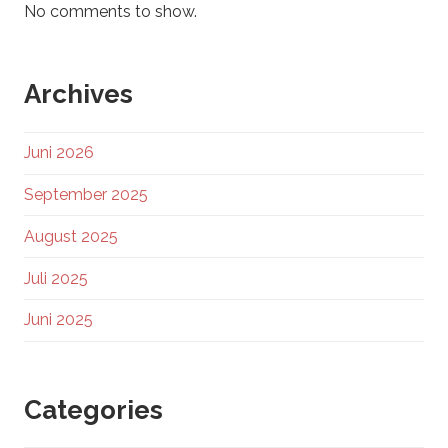
No comments to show.
Archives
Juni 2026
September 2025
August 2025
Juli 2025
Juni 2025
Categories