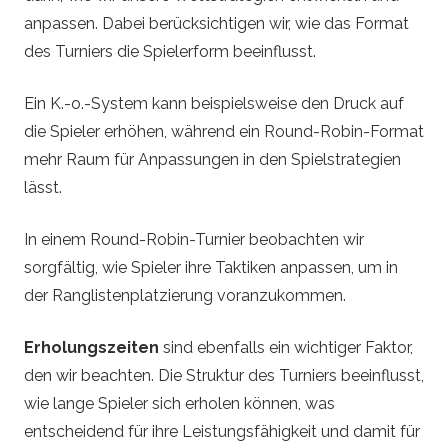
anpassen. Dabei berücksichtigen wir, wie das Format
des Turniers die Spielerform beeinflusst.
Ein K.-o.-System kann beispielsweise den Druck auf
die Spieler erhöhen, während ein Round-Robin-Format
mehr Raum für Anpassungen in den Spielstrategien
lässt.
In einem Round-Robin-Turnier beobachten wir
sorgfältig, wie Spieler ihre Taktiken anpassen, um in
der Ranglistenplatzierung voranzukommen.
Erholungszeiten
sind ebenfalls ein wichtiger Faktor,
den wir beachten. Die Struktur des Turniers beeinflusst,
wie lange Spieler sich erholen können, was
entscheidend für ihre Leistungsfähigkeit und damit für