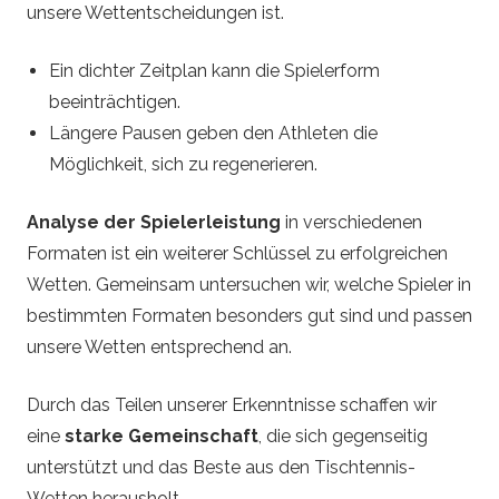
unsere Wettentscheidungen ist.
Ein dichter Zeitplan kann die Spielerform
beeinträchtigen.
Längere Pausen geben den Athleten die
Möglichkeit, sich zu regenerieren.
Analyse der Spielerleistung
in verschiedenen
Formaten ist ein weiterer Schlüssel zu erfolgreichen
Wetten. Gemeinsam untersuchen wir, welche Spieler in
bestimmten Formaten besonders gut sind und passen
unsere Wetten entsprechend an.
Durch das Teilen unserer Erkenntnisse schaffen wir
eine
starke Gemeinschaft
, die sich gegenseitig
unterstützt und das Beste aus den Tischtennis-
Wetten herausholt.