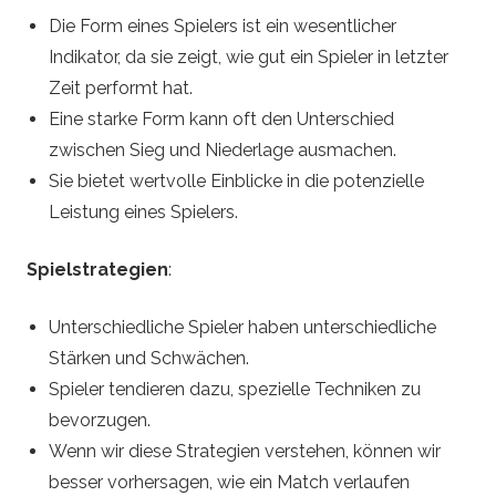
Die Form eines Spielers ist ein wesentlicher
Indikator, da sie zeigt, wie gut ein Spieler in letzter
Zeit performt hat.
Eine starke Form kann oft den Unterschied
zwischen Sieg und Niederlage ausmachen.
Sie bietet wertvolle Einblicke in die potenzielle
Leistung eines Spielers.
Spielstrategien
:
Unterschiedliche Spieler haben unterschiedliche
Stärken und Schwächen.
Spieler tendieren dazu, spezielle Techniken zu
bevorzugen.
Wenn wir diese Strategien verstehen, können wir
besser vorhersagen, wie ein Match verlaufen