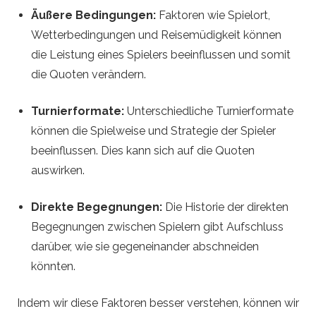
i
Äußere Bedingungen:
Faktoren wie Spielort,
Wetterbedingungen und Reisemüdigkeit können
s
die Leistung eines Spielers beeinflussen und somit
B
die Quoten verändern.
e
Turnierformate:
Unterschiedliche Turnierformate
können die Spielweise und Strategie der Spieler
t
beeinflussen. Dies kann sich auf die Quoten
auswirken.
s
Direkte Begegnungen:
Die Historie der direkten
Begegnungen zwischen Spielern gibt Aufschluss
darüber, wie sie gegeneinander abschneiden
könnten.
Indem wir diese Faktoren besser verstehen, können wir