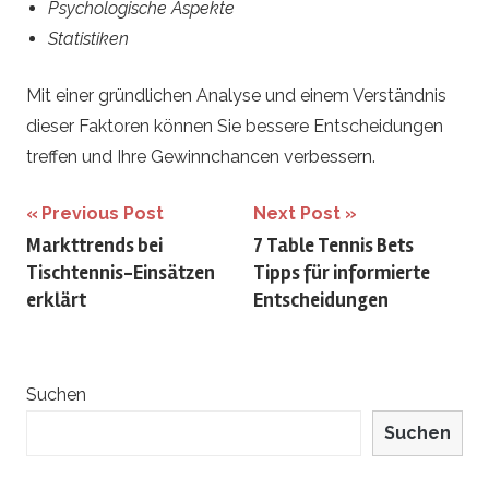
Psychologische Aspekte
Statistiken
Mit einer gründlichen Analyse und einem Verständnis
dieser Faktoren können Sie bessere Entscheidungen
treffen und Ihre Gewinnchancen verbessern.
Beitrags-
Previous Post
Next Post
Markttrends bei
7 Table Tennis Bets
Navigation
Tischtennis-Einsätzen
Tipps für informierte
erklärt
Entscheidungen
Suchen
Suchen