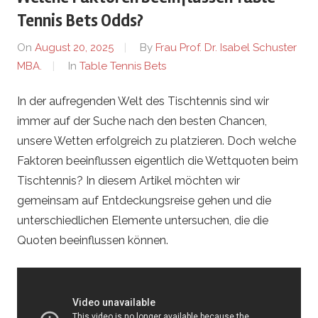
e
Tennis Bets Odds?
b
On
August 20, 2025
By
Frau Prof. Dr. Isabel Schuster
MBA.
In
Table Tennis Bets
u
In der aufregenden Welt des Tischtennis sind wir
r
immer auf der Suche nach den besten Chancen,
g
unsere Wetten erfolgreich zu platzieren. Doch welche
Faktoren beeinflussen eigentlich die Wettquoten beim
.
Tischtennis? In diesem Artikel möchten wir
gemeinsam auf Entdeckungsreise gehen und die
d
unterschiedlichen Elemente untersuchen, die die
Quoten beeinflussen können.
e
–