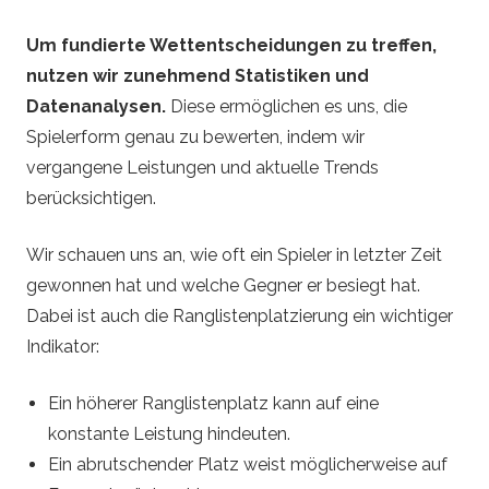
Um fundierte Wettentscheidungen zu treffen,
nutzen wir zunehmend Statistiken und
Datenanalysen.
Diese ermöglichen es uns, die
Spielerform genau zu bewerten, indem wir
vergangene Leistungen und aktuelle Trends
berücksichtigen.
Wir schauen uns an, wie oft ein Spieler in letzter Zeit
gewonnen hat und welche Gegner er besiegt hat.
Dabei ist auch die Ranglistenplatzierung ein wichtiger
Indikator:
Ein höherer Ranglistenplatz kann auf eine
konstante Leistung hindeuten.
Ein abrutschender Platz weist möglicherweise auf