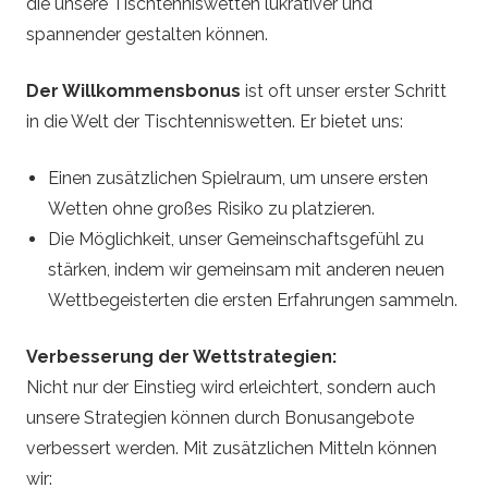
die unsere Tischtenniswetten lukrativer und
spannender gestalten können.
Der Willkommensbonus
ist oft unser erster Schritt
in die Welt der Tischtenniswetten. Er bietet uns:
Einen zusätzlichen Spielraum, um unsere ersten
Wetten ohne großes Risiko zu platzieren.
Die Möglichkeit, unser Gemeinschaftsgefühl zu
stärken, indem wir gemeinsam mit anderen neuen
Wettbegeisterten die ersten Erfahrungen sammeln.
Verbesserung der Wettstrategien:
Nicht nur der Einstieg wird erleichtert, sondern auch
unsere Strategien können durch Bonusangebote
verbessert werden. Mit zusätzlichen Mitteln können
wir: