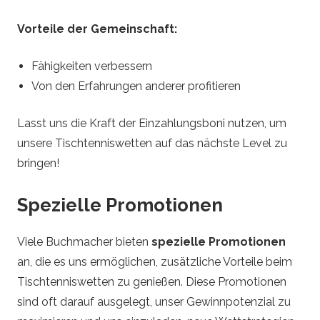
Vorteile der Gemeinschaft:
Fähigkeiten verbessern
Von den Erfahrungen anderer profitieren
Lasst uns die Kraft der Einzahlungsboni nutzen, um
unsere Tischtenniswetten auf das nächste Level zu
bringen!
Spezielle Promotionen
Viele Buchmacher bieten
spezielle Promotionen
an, die es uns ermöglichen, zusätzliche Vorteile beim
Tischtenniswetten zu genießen. Diese Promotionen
sind oft darauf ausgelegt, unser Gewinnpotenzial zu