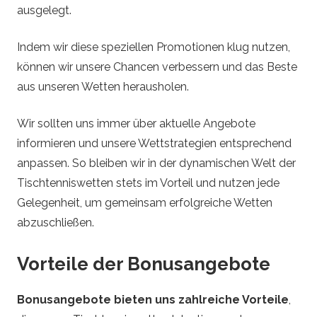
ausgelegt.
Indem wir diese speziellen Promotionen klug nutzen,
können wir unsere Chancen verbessern und das Beste
aus unseren Wetten herausholen.
Wir sollten uns immer über aktuelle Angebote
informieren und unsere Wettstrategien entsprechend
anpassen. So bleiben wir in der dynamischen Welt der
Tischtenniswetten stets im Vorteil und nutzen jede
Gelegenheit, um gemeinsam erfolgreiche Wetten
abzuschließen.
Vorteile der Bonusangebote
Bonusangebote bieten uns zahlreiche Vorteile
,