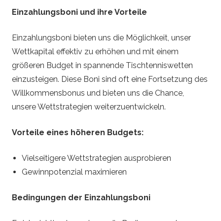
Einzahlungsboni und ihre Vorteile
Einzahlungsboni bieten uns die Möglichkeit, unser
Wettkapital effektiv zu erhöhen und mit einem
größeren Budget in spannende Tischtenniswetten
einzusteigen. Diese Boni sind oft eine Fortsetzung des
Willkommensbonus und bieten uns die Chance,
unsere Wettstrategien weiterzuentwickeln.
Vorteile eines höheren Budgets:
Vielseitigere Wettstrategien ausprobieren
Gewinnpotenzial maximieren
Bedingungen der Einzahlungsboni