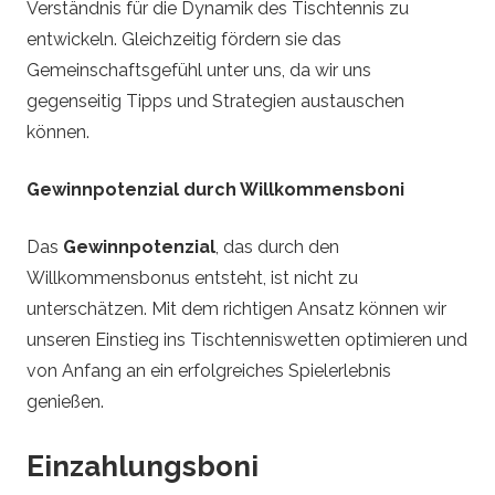
Verständnis für die Dynamik des Tischtennis zu
entwickeln. Gleichzeitig fördern sie das
Gemeinschaftsgefühl unter uns, da wir uns
gegenseitig Tipps und Strategien austauschen
können.
Gewinnpotenzial durch Willkommensboni
Das
Gewinnpotenzial
, das durch den
Willkommensbonus entsteht, ist nicht zu
unterschätzen. Mit dem richtigen Ansatz können wir
unseren Einstieg ins Tischtenniswetten optimieren und
von Anfang an ein erfolgreiches Spielerlebnis
genießen.
Einzahlungsboni