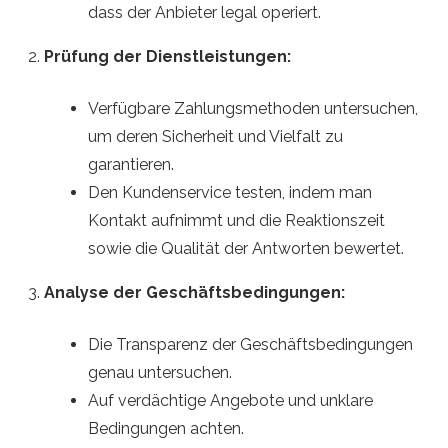
dass der Anbieter legal operiert.
Prüfung der Dienstleistungen:
Verfügbare Zahlungsmethoden untersuchen,
um deren Sicherheit und Vielfalt zu
garantieren.
Den Kundenservice testen, indem man
Kontakt aufnimmt und die Reaktionszeit
sowie die Qualität der Antworten bewertet.
Analyse der Geschäftsbedingungen:
Die Transparenz der Geschäftsbedingungen
genau untersuchen.
Auf verdächtige Angebote und unklare
Bedingungen achten.