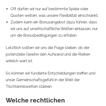
Oft dürfen wir nur auf bestimmte Spiele oder
Quoten wetten, was unsere Flexibilität einschränkt.
Zudem kann ein Bonusangebot dazu führen, dass
wir uns auf unwirtschaftliche Wetten einlassen, nur
um die Bonusbedingungen zu erfüllen.
Letztlich sollten wir uns die Frage stellen, ob der
potenzielle Gewinn den Aufwand und die Risiken
wirklich wert ist.
So können wir fundierte Entscheidungen treffen und
unser Gemeinschaftsgefühl in der Welt der
Tischtenniswetten stärken.
Welche rechtlichen