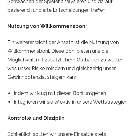
Schwächen der Spieler analysieren und darauf
basierend fundierte Entscheidungen treffen.
Nutzung von Willkommensboni
Ein weiterer wichtiger Ansatz ist die Nutzung von
Willkommensboni. Diese Boni bieten uns die
Möglichkeit, mit zusätzlichem Guthaben zu wetten,
was unser Risiko mindern und gleichzeitig unser
Gewinnpotenzial steigern kann.
Indem wir klug mit diesen Boni umgehen
Integrieren wir sie effektiv in unsere Wettstrategien.
Kontrolle und Disziplin
Schließlich sollten wir unsere Einsätze stets