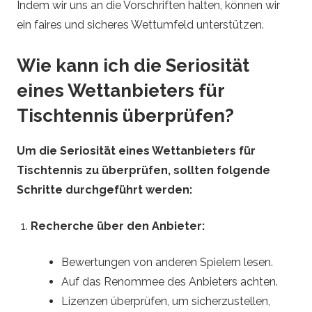
Indem wir uns an die Vorschriften halten, können wir
ein faires und sicheres Wettumfeld unterstützen.
Wie kann ich die Seriosität
eines Wettanbieters für
Tischtennis überprüfen?
Um die Seriosität eines Wettanbieters für
Tischtennis zu überprüfen, sollten folgende
Schritte durchgeführt werden:
Recherche über den Anbieter:
Bewertungen von anderen Spielern lesen.
Auf das Renommee des Anbieters achten.
Lizenzen überprüfen, um sicherzustellen,