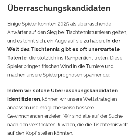
Überraschungskandidaten
Einige Spieler könnten 2025 als überraschende
Anwärter auf den Sieg bei Tischtennisturnieren gelten,
und es lohnt sich, ein Auge auf sie zu haben.
In der
Welt des Tischtennis gibt es oft unerwartete
Talente
, die plötzlich ins Rampenlicht treten. Diese
Spieler bringen frischen Wind in die Turniere und
machen unsere Spielerprognosen spannender.
Indem wir solche Überraschungskandidaten
identifizieren
, können wir unsere Wettstrategien
anpassen und möglicherweise bessere
Gewinnchancen erzielen. Wir sind alle auf der Suche
nach den versteckten Juwelen, die die Tischtenniswelt
auf den Kopf stellen könnten.