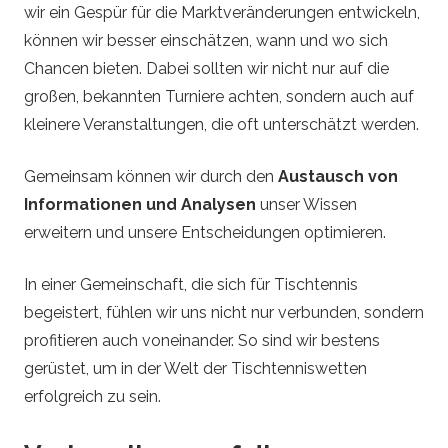
wir ein Gespür für die Marktveränderungen entwickeln,
können wir besser einschätzen, wann und wo sich
Chancen bieten. Dabei sollten wir nicht nur auf die
großen, bekannten Turniere achten, sondern auch auf
kleinere Veranstaltungen, die oft unterschätzt werden.
Gemeinsam können wir durch den
Austausch von
Informationen und Analysen
unser Wissen
erweitern und unsere Entscheidungen optimieren.
In einer Gemeinschaft, die sich für Tischtennis
begeistert, fühlen wir uns nicht nur verbunden, sondern
profitieren auch voneinander. So sind wir bestens
gerüstet, um in der Welt der Tischtenniswetten
erfolgreich zu sein.