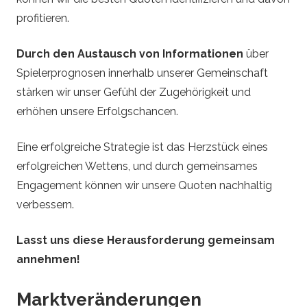
profitieren.
Durch den Austausch von Informationen
über
Spielerprognosen innerhalb unserer Gemeinschaft
stärken wir unser Gefühl der Zugehörigkeit und
erhöhen unsere Erfolgschancen.
Eine erfolgreiche Strategie ist das Herzstück eines
erfolgreichen Wettens, und durch gemeinsames
Engagement können wir unsere Quoten nachhaltig
verbessern.
Lasst uns diese Herausforderung gemeinsam
annehmen!
Marktveränderungen