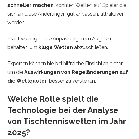
schneller machen
, könnten Wetten auf Spieler, die
sich an diese Änderungen gut anpassen, attraktiver
werden.
Es ist wichtig, diese Anpassungen im Auge zu
behalten, um
kluge Wetten
abzuschließen.
Experten können hierbei hilfreiche Einsichten bieten,
um die
Auswirkungen von Regeländerungen auf
die Wettquoten
besser zu verstehen.
Welche Rolle spielt die
Technologie bei der Analyse
von Tischtenniswetten im Jahr
2025?