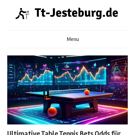
Skip
to
content
T
Menu
t
-
J
e
s
t
Ultimative Table Tennis Bets Odds für