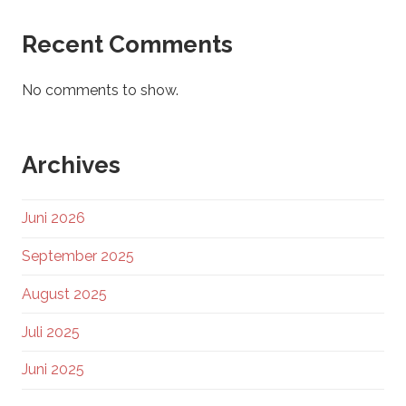
Recent Comments
No comments to show.
Archives
Juni 2026
September 2025
August 2025
Juli 2025
Juni 2025