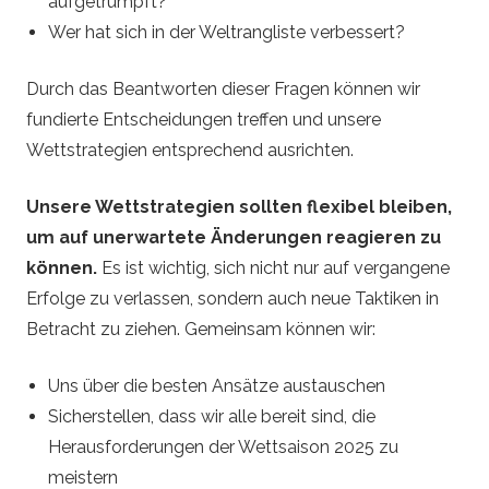
aufgetrumpft?
Wer hat sich in der Weltrangliste verbessert?
Durch das Beantworten dieser Fragen können wir
fundierte Entscheidungen treffen und unsere
Wettstrategien entsprechend ausrichten.
Unsere Wettstrategien sollten flexibel bleiben,
um auf unerwartete Änderungen reagieren zu
können.
Es ist wichtig, sich nicht nur auf vergangene
Erfolge zu verlassen, sondern auch neue Taktiken in
Betracht zu ziehen. Gemeinsam können wir:
Uns über die besten Ansätze austauschen
Sicherstellen, dass wir alle bereit sind, die
Herausforderungen der Wettsaison 2025 zu
meistern