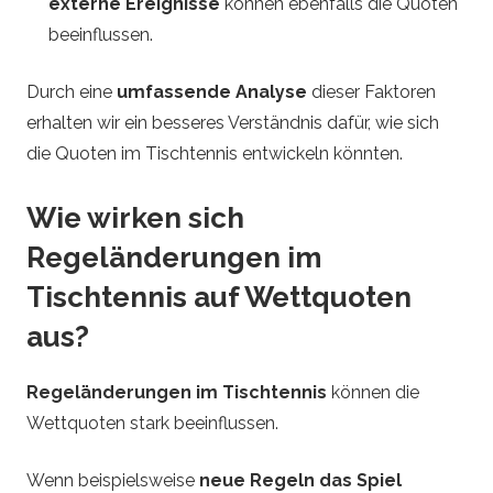
externe Ereignisse
können ebenfalls die Quoten
beeinflussen.
Durch eine
umfassende Analyse
dieser Faktoren
erhalten wir ein besseres Verständnis dafür, wie sich
die Quoten im Tischtennis entwickeln könnten.
Wie wirken sich
Regeländerungen im
Tischtennis auf Wettquoten
aus?
Regeländerungen im Tischtennis
können die
Wettquoten stark beeinflussen.
Wenn beispielsweise
neue Regeln das Spiel