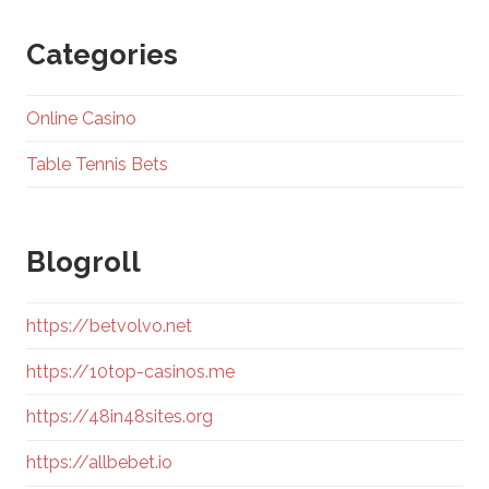
Categories
Online Casino
Table Tennis Bets
Blogroll
https://betvolvo.net
https://10top-casinos.me
https://48in48sites.org
https://allbebet.io