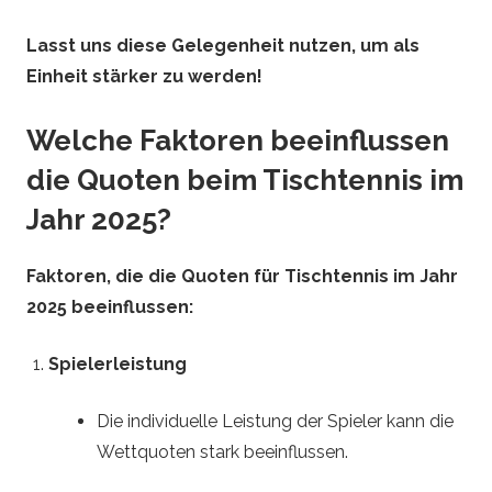
Lasst uns diese Gelegenheit nutzen, um als
Einheit stärker zu werden!
Welche Faktoren beeinflussen
die Quoten beim Tischtennis im
Jahr 2025?
Faktoren, die die Quoten für Tischtennis im Jahr
2025 beeinflussen:
Spielerleistung
Die individuelle Leistung der Spieler kann die
Wettquoten stark beeinflussen.