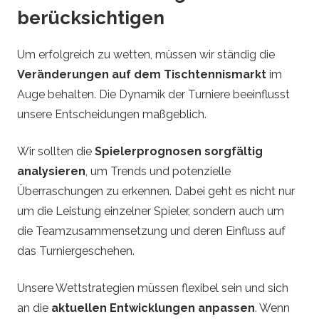
berücksichtigen
Um erfolgreich zu wetten, müssen wir ständig die
Veränderungen auf dem Tischtennismarkt
im
Auge behalten. Die Dynamik der Turniere beeinflusst
unsere Entscheidungen maßgeblich.
Wir sollten die
Spielerprognosen sorgfältig
analysieren
, um Trends und potenzielle
Überraschungen zu erkennen. Dabei geht es nicht nur
um die Leistung einzelner Spieler, sondern auch um
die Teamzusammensetzung und deren Einfluss auf
das Turniergeschehen.
Unsere Wettstrategien müssen flexibel sein und sich
an die
aktuellen Entwicklungen anpassen
. Wenn