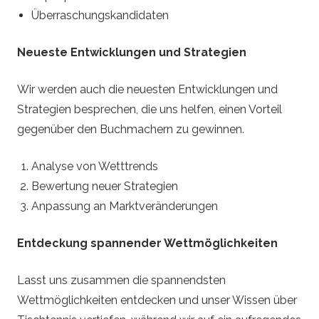
i
Überraschungskandidaten
s
Neueste Entwicklungen und Strategien
B
Wir werden auch die neuesten Entwicklungen und
e
Strategien besprechen, die uns helfen, einen Vorteil
gegenüber den Buchmachern zu gewinnen.
t
Analyse von Wetttrends
s
Bewertung neuer Strategien
Anpassung an Marktveränderungen
Entdeckung spannender Wettmöglichkeiten
Lasst uns zusammen die spannendsten
Wettmöglichkeiten entdecken und unser Wissen über