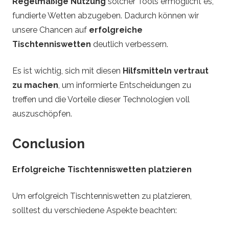
Regelmäßige Nutzung
solcher Tools ermöglicht es,
fundierte Wetten abzugeben. Dadurch können wir
unsere Chancen auf
erfolgreiche
Tischtenniswetten
deutlich verbessern.
Es ist wichtig, sich mit diesen
Hilfsmitteln vertraut
zu machen
, um informierte Entscheidungen zu
treffen und die Vorteile dieser Technologien voll
auszuschöpfen.
Conclusion
Erfolgreiche Tischtenniswetten platzieren
Um erfolgreich Tischtenniswetten zu platzieren,
solltest du verschiedene Aspekte beachten: