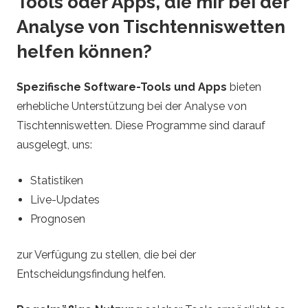
Tools oder Apps, die mir bei der
Analyse von Tischtenniswetten
helfen können?
Spezifische Software-Tools und Apps
bieten
erhebliche Unterstützung bei der Analyse von
Tischtenniswetten. Diese Programme sind darauf
ausgelegt, uns:
Statistiken
Live-Updates
Prognosen
zur Verfügung zu stellen, die bei der
Entscheidungsfindung helfen.