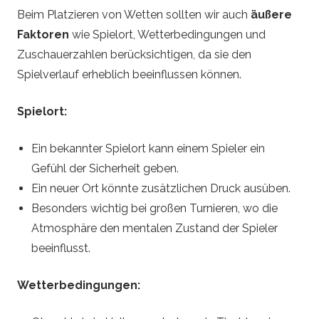
Beim Platzieren von Wetten sollten wir auch
äußere
Faktoren
wie Spielort, Wetterbedingungen und
Zuschauerzahlen berücksichtigen, da sie den
Spielverlauf erheblich beeinflussen können.
Spielort:
Ein bekannter Spielort kann einem Spieler ein
Gefühl der Sicherheit geben.
Ein neuer Ort könnte zusätzlichen Druck ausüben.
Besonders wichtig bei großen Turnieren, wo die
Atmosphäre den mentalen Zustand der Spieler
beeinflusst.
Wetterbedingungen: