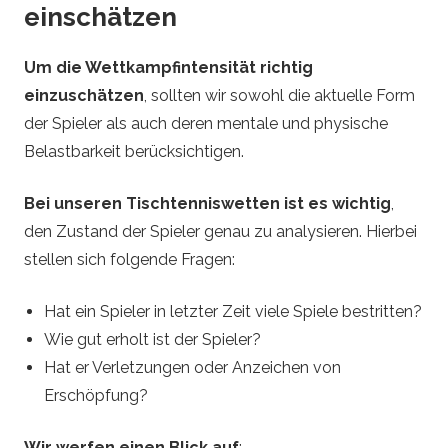
einschätzen
Um die Wettkampfintensität richtig
einzuschätzen
, sollten wir sowohl die aktuelle Form
der Spieler als auch deren mentale und physische
Belastbarkeit berücksichtigen.
Bei unseren Tischtenniswetten ist es wichtig
,
den Zustand der Spieler genau zu analysieren. Hierbei
stellen sich folgende Fragen:
Hat ein Spieler in letzter Zeit viele Spiele bestritten?
Wie gut erholt ist der Spieler?
Hat er Verletzungen oder Anzeichen von
Erschöpfung?
Wir werfen einen Blick auf
: