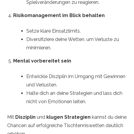
Spielveränderungen zu reagieren.
Risikomanagement im Blick behalten
Setze klare Einsatzlimits.
Diversifiziere deine Wetten, um Verluste zu
minimieren.
Mental vorbereitet sein
Entwickle Disziplin im Umgang mit Gewinnen
und Verlusten.
Halte dich an deine Strategien und lass dich
nicht von Emotionen leiten.
Mit
Disziplin
und
klugen Strategien
kannst du deine
Chancen auf erfolgreiche Tischtenniswetten deutlich
erhöhen.