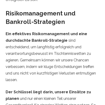
Risikomanagement und
Bankroll-Strategien
Ein effektives Risikomanagement und eine
durchdachte Bankroll-Strategie
sind
entscheidend, um langfristig erfolgreich und
verantwortungsbewusst im Tischtenniswetten zu
agieren. Gemeinsam können wir unsere Chancen
verbessern, indem wir kluge Entscheidungen treffen
und uns nicht von kurzfristigen Verlusten entmutigen
lassen.
Der Schlüssel liegt darin, unsere Einsätze zu
planen
und nur einen kleinen Teil unserer