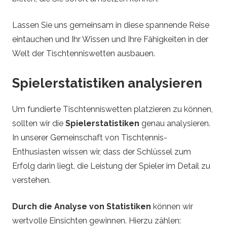
i
Lassen Sie uns gemeinsam in diese spannende Reise
s
eintauchen und Ihr Wissen und Ihre Fähigkeiten in der
B
Welt der Tischtenniswetten ausbauen.
e
Spielerstatistiken analysieren
t
Um fundierte Tischtenniswetten platzieren zu können,
sollten wir die
Spielerstatistiken
genau analysieren.
s
In unserer Gemeinschaft von Tischtennis-
Enthusiasten wissen wir, dass der Schlüssel zum
Erfolg darin liegt, die Leistung der Spieler im Detail zu
verstehen.
Durch die Analyse von Statistiken
können wir
wertvolle Einsichten gewinnen. Hierzu zählen: