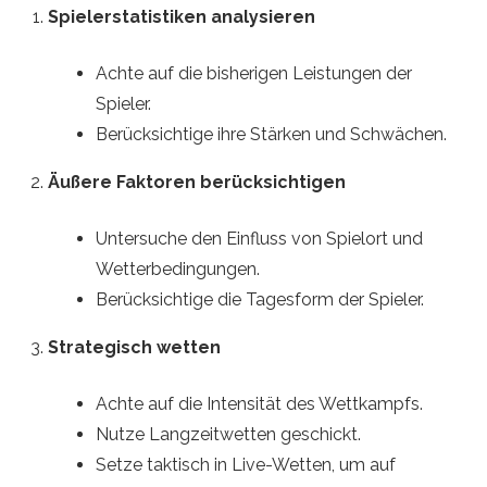
Spielerstatistiken analysieren
Achte auf die bisherigen Leistungen der
Spieler.
Berücksichtige ihre Stärken und Schwächen.
Äußere Faktoren berücksichtigen
Untersuche den Einfluss von Spielort und
Wetterbedingungen.
Berücksichtige die Tagesform der Spieler.
Strategisch wetten
Achte auf die Intensität des Wettkampfs.
Nutze Langzeitwetten geschickt.
Setze taktisch in Live-Wetten, um auf