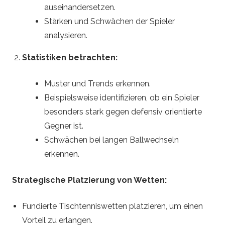
auseinandersetzen.
Stärken und Schwächen der Spieler
analysieren.
Statistiken betrachten:
Muster und Trends erkennen.
Beispielsweise identifizieren, ob ein Spieler
besonders stark gegen defensiv orientierte
Gegner ist.
Schwächen bei langen Ballwechseln
erkennen.
Strategische Platzierung von Wetten:
Fundierte Tischtenniswetten platzieren, um einen
Vorteil zu erlangen.