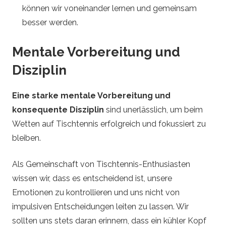
können wir voneinander lernen und gemeinsam
besser werden.
Mentale Vorbereitung und
Disziplin
Eine starke mentale Vorbereitung und
konsequente Disziplin
sind unerlässlich, um beim
Wetten auf Tischtennis erfolgreich und fokussiert zu
bleiben.
Als Gemeinschaft von Tischtennis-Enthusiasten
wissen wir, dass es entscheidend ist, unsere
Emotionen zu kontrollieren und uns nicht von
impulsiven Entscheidungen leiten zu lassen. Wir
sollten uns stets daran erinnern, dass ein kühler Kopf