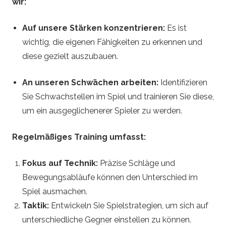
wir:
Auf unsere Stärken konzentrieren:
Es ist
wichtig, die eigenen Fähigkeiten zu erkennen und
diese gezielt auszubauen.
An unseren Schwächen arbeiten:
Identifizieren
Sie Schwachstellen im Spiel und trainieren Sie diese,
um ein ausgeglichenerer Spieler zu werden.
Regelmäßiges Training umfasst:
Fokus auf Technik:
Präzise Schläge und
Bewegungsabläufe können den Unterschied im
Spiel ausmachen.
Taktik:
Entwickeln Sie Spielstrategien, um sich auf
unterschiedliche Gegner einstellen zu können.