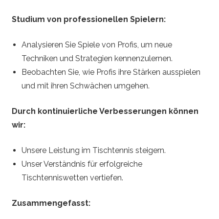
Studium von professionellen Spielern:
Analysieren Sie Spiele von Profis, um neue
Techniken und Strategien kennenzulernen.
Beobachten Sie, wie Profis ihre Stärken ausspielen
und mit ihren Schwächen umgehen.
Durch kontinuierliche Verbesserungen können
wir:
Unsere Leistung im Tischtennis steigern.
Unser Verständnis für erfolgreiche
Tischtenniswetten vertiefen.
Zusammengefasst: