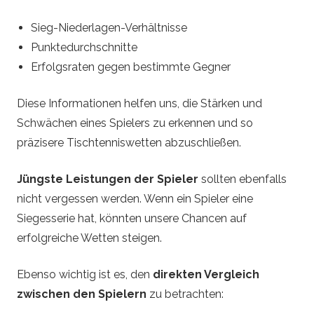
Sieg-Niederlagen-Verhältnisse
Punktedurchschnitte
Erfolgsraten gegen bestimmte Gegner
Diese Informationen helfen uns, die Stärken und
Schwächen eines Spielers zu erkennen und so
präzisere Tischtenniswetten abzuschließen.
Jüngste Leistungen der Spieler
sollten ebenfalls
nicht vergessen werden. Wenn ein Spieler eine
Siegesserie hat, könnten unsere Chancen auf
erfolgreiche Wetten steigen.
Ebenso wichtig ist es, den
direkten Vergleich
zwischen den Spielern
zu betrachten: