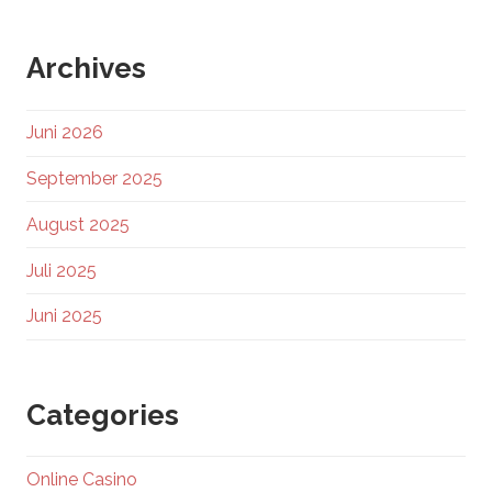
Archives
Juni 2026
September 2025
August 2025
Juli 2025
Juni 2025
Categories
Online Casino