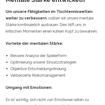
Um unsere Fähigkeiten im Tischtenniswetten
weiter zu verbessern
, sollten wir unsere mentale
Stärke kontinuierlich ausbauen. Dies hilft uns, in
kritischen Momenten einen kühlen Kopf zu bewahren.
Vorteile der mentalen Stärke:
Bessere Analyse der Spielerform
Optimierung unserer Einsatzstrategien
Objektive Entscheidungsfindung
Verbesserte Risikomanagement
Umgang mit Emotionen:
Es ist wichtig, sich nicht von Emotionen leiten zu