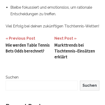
Bleibe fokussiert und emotionslos, um rationale
Entscheidungen zu treffen.
Viel Erfolg bei deinen zukünftigen Tischtennis-Wetten!
Beitrags-
Previous Post
Next Post
Wie werden Table Tennis
Markttrends bei
Navigation
Bets Odds berechnet?
Tischtennis-Einsätzen
erklärt
Suchen
Suchen