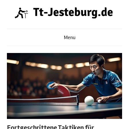
Skip
to
content
T
Menu
t
-
J
e
s
t
Fortgeschrittene Taktiken für