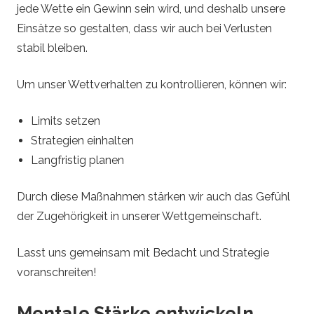
jede Wette ein Gewinn sein wird, und deshalb unsere
Einsätze so gestalten, dass wir auch bei Verlusten
stabil bleiben.
Um unser Wettverhalten zu kontrollieren, können wir:
Limits setzen
Strategien einhalten
Langfristig planen
Durch diese Maßnahmen stärken wir auch das Gefühl
der Zugehörigkeit in unserer Wettgemeinschaft.
Lasst uns gemeinsam mit Bedacht und Strategie
voranschreiten!
Mentale Stärke entwickeln