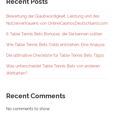
Recent Posts
Bewertung der Glaubwürdigkeit, Leistung und des
Nutzervertrauens von OnlineCasinosDeutschland.com
6 Table Tennis Bets Bonuses, die Sie kennen sollten
Wie Table Tennis Bets Odds entstehen: Eine Analyse
Die ultimative Checkliste für Table Tennis Bets Tipps
Was unterscheidet Table Tennis Bets von anderen
Wettarten?
Recent Comments
No comments to show.