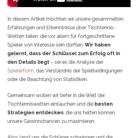
T
a
In diesem Artikel möchten wir unsere gesammelten
Erfahrungen und Erkenntnisse über Tischtennis-
b
Wetten teilen, die vor allem für fortgeschrittene
Spieler von Interesse sein dürften.
Wir haben
l
gelernt, dass der Schlüssel zum Erfolg oft in
e
den Details liegt
– sei es die Analyse der
Spielerform
, das Verständnis der Spielbedingungen
T
oder die Beachtung von Statistiken.
e
Gemeinsam wollen wir tiefer in die Welt der
Tischtenniswetten eintauchen und die
besten
n
Strategien entdecken
, die uns helfen können,
unsere Gewinnchancen zu maximieren.
n
Also, lasst uns die Schläger schwingen und die