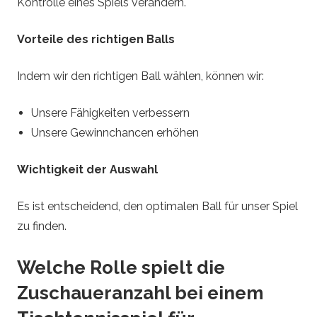
Kontrolle eines Spiels verändern.
Vorteile des richtigen Balls
Indem wir den richtigen Ball wählen, können wir:
Unsere Fähigkeiten verbessern
Unsere Gewinnchancen erhöhen
Wichtigkeit der Auswahl
Es ist entscheidend, den optimalen Ball für unser Spiel
zu finden.
Welche Rolle spielt die
Zuschaueranzahl bei einem