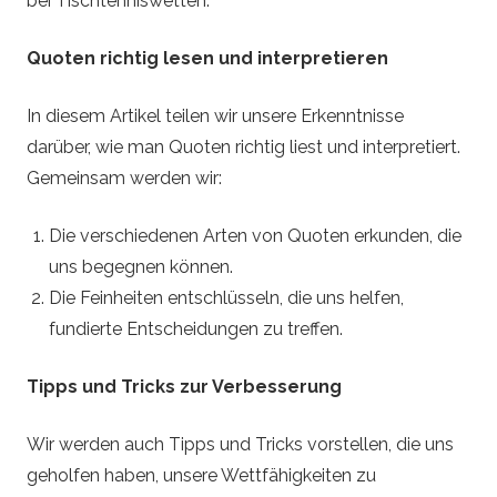
T
bei Tischtenniswetten.
a
Quoten richtig lesen und interpretieren
b
In diesem Artikel teilen wir unsere Erkenntnisse
darüber, wie man Quoten richtig liest und interpretiert.
l
Gemeinsam werden wir:
e
Die verschiedenen Arten von Quoten erkunden, die
uns begegnen können.
T
Die Feinheiten entschlüsseln, die uns helfen,
fundierte Entscheidungen zu treffen.
e
n
Tipps und Tricks zur Verbesserung
n
Wir werden auch Tipps und Tricks vorstellen, die uns
geholfen haben, unsere Wettfähigkeiten zu