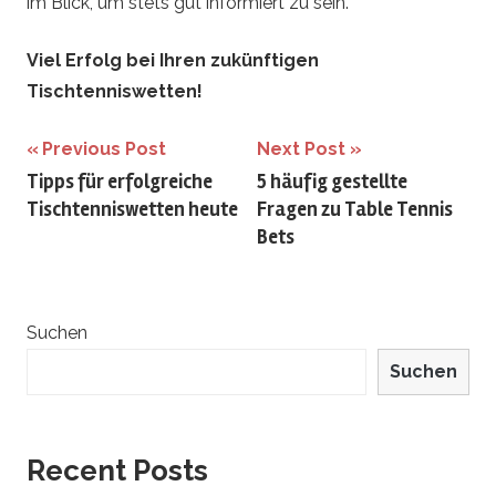
im Blick, um stets gut informiert zu sein.
Viel Erfolg bei Ihren zukünftigen
Tischtenniswetten!
Beitrags-
Previous Post
Next Post
Tipps für erfolgreiche
5 häufig gestellte
Navigation
Tischtenniswetten heute
Fragen zu Table Tennis
Bets
Suchen
Suchen
Recent Posts