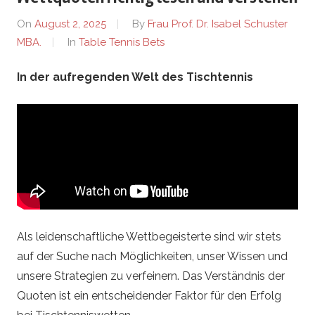
e
On
August 2, 2025
By
Frau Prof. Dr. Isabel Schuster
b
MBA.
In
Table Tennis Bets
u
In der aufregenden Welt des Tischtennis
r
g
.
d
Als leidenschaftliche Wettbegeisterte sind wir stets
e
auf der Suche nach Möglichkeiten, unser Wissen und
unsere Strategien zu verfeinern. Das Verständnis der
–
Quoten ist ein entscheidender Faktor für den Erfolg