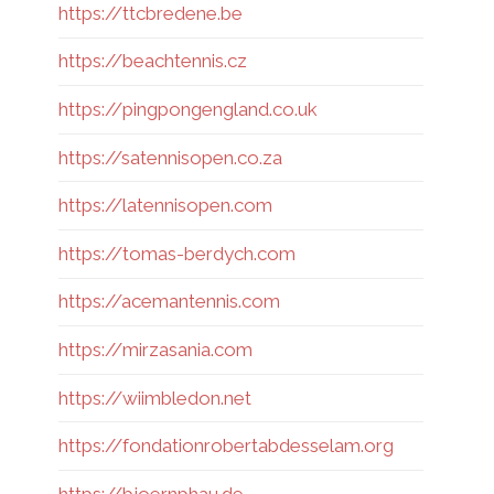
https://ttcbredene.be
https://beachtennis.cz
https://pingpongengland.co.uk
https://satennisopen.co.za
https://latennisopen.com
https://tomas-berdych.com
https://acemantennis.com
https://mirzasania.com
https://wiimbledon.net
https://fondationrobertabdesselam.org
https://bjoernphau.de