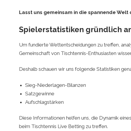
i
Lasst uns gemeinsam in die spannende Welt d
Spielerstatistiken gründlich a
s
Um fundierte Wettentscheidungen zu treffen, analy
B
Gemeinschaft von Tischtennis-Enthusiasten wissen w
Deshalb schauen wir uns folgende Statistiken gena
e
Sieg-Niederlagen-Bilanzen
t
Satzgewinne
Aufschlagstärken
s
Diese Informationen helfen uns, die Dynamik eine
beim Tischtennis Live Betting zu treffen.