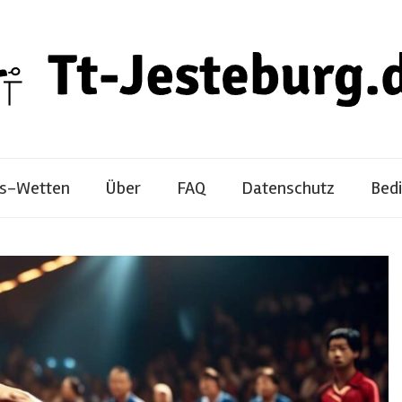
is-Wetten
Über
FAQ
Datenschutz
Bed