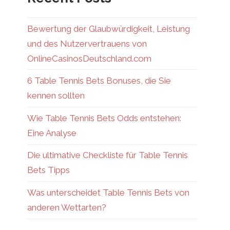
Bewertung der Glaubwürdigkeit, Leistung
und des Nutzervertrauens von
OnlineCasinosDeutschland.com
6 Table Tennis Bets Bonuses, die Sie
kennen sollten
Wie Table Tennis Bets Odds entstehen:
Eine Analyse
Die ultimative Checkliste für Table Tennis
Bets Tipps
Was unterscheidet Table Tennis Bets von
anderen Wettarten?