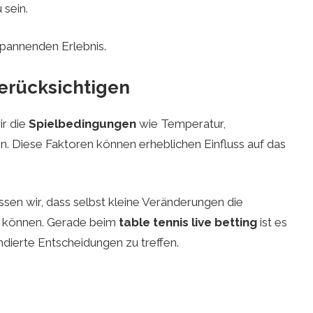
 sein.
pannenden Erlebnis.
erücksichtigen
ir die
Spielbedingungen
wie Temperatur,
n. Diese Faktoren können erheblichen Einfluss auf das
sen wir, dass selbst kleine Veränderungen die
n können. Gerade beim
table tennis live betting
ist es
ndierte Entscheidungen zu treffen.