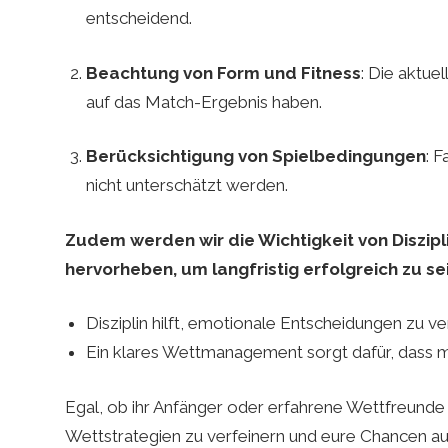
b
entscheidend.
Beachtung von Form und Fitness
: Die aktue
l
auf das Match-Ergebnis haben.
e
Berücksichtigung von Spielbedingungen
: F
nicht unterschätzt werden.
T
Zudem werden wir die Wichtigkeit von Diszi
hervorheben, um langfristig erfolgreich zu sei
e
Disziplin hilft, emotionale Entscheidungen zu v
n
Ein klares Wettmanagement sorgt dafür, dass ma
Egal, ob ihr Anfänger oder erfahrene Wettfreunde s
n
Wettstrategien zu verfeinern und eure Chancen au