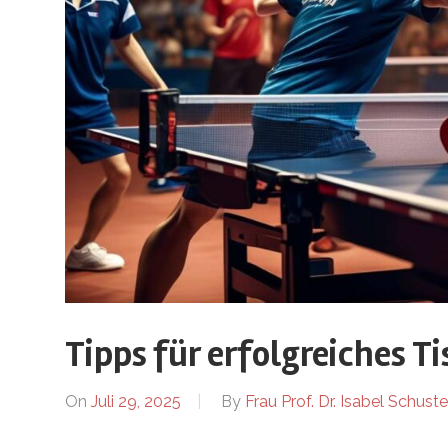
s
t
e
b
u
Tipps für erfolgreiches T
r
On
Juli 29, 2025
By
Frau Prof. Dr. Isabel Schust