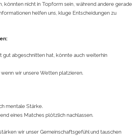
ten, könnten nicht in Topform sein, während andere gerade
Informationen helfen uns, kluge Entscheidungen zu
en:
nt gut abgeschnitten hat, könnte auch weiterhin
, wenn wir unsere Wetten platzieren.
uch mentale Stärke.
rend eines Matches plötzlich nachlassen.
 stärken wir unser Gemeinschaftsgefühl und tauschen